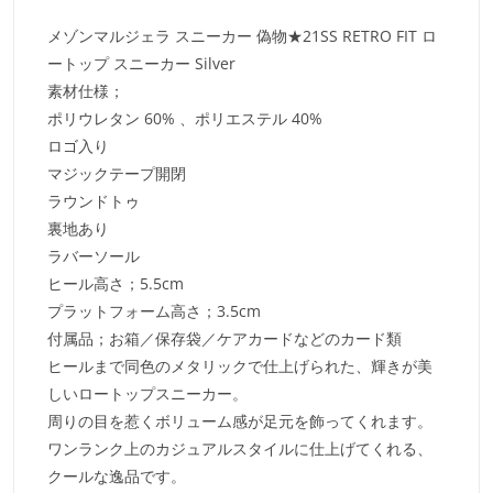
メゾンマルジェラ スニーカー 偽物★21SS RETRO FIT ロ
ートップ スニーカー Silver
素材仕様；
ポリウレタン 60% 、ポリエステル 40%
ロゴ入り
マジックテープ開閉
ラウンドトゥ
裏地あり
ラバーソール
ヒール高さ；5.5cm
プラットフォーム高さ；3.5cm
付属品；お箱／保存袋／ケアカードなどのカード類
ヒールまで同色のメタリックで仕上げられた、輝きが美
しいロートップスニーカー。
周りの目を惹くボリューム感が足元を飾ってくれます。
ワンランク上のカジュアルスタイルに仕上げてくれる、
クールな逸品です。