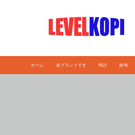
ホーム
全ブランドです
時計
財布