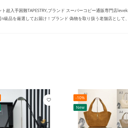
ト超入手困難TAPESTRY,ブランド スーパーコピー通販専門店leve
質n級品を厳選してお届け！ブランド 偽物を取り扱う老舗店として
-10%
New