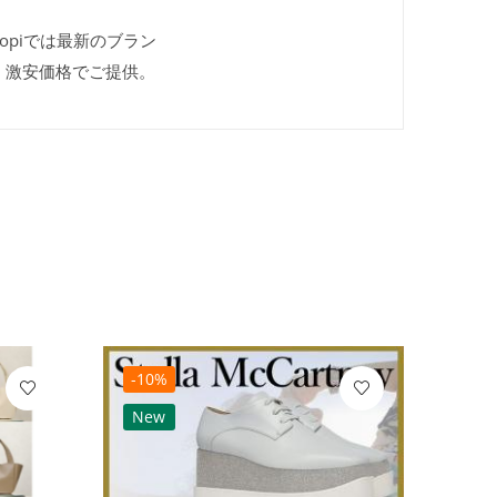
kopiでは最新のブラン
、激安価格でご提供。
-10%
-10
New
Ne