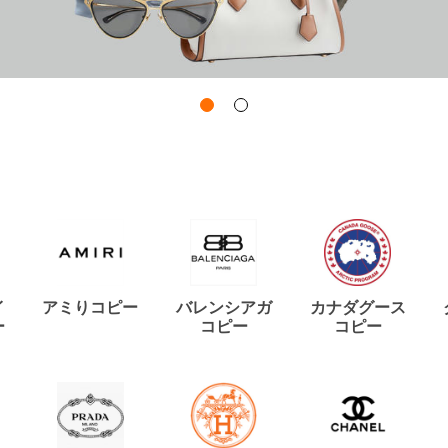
イ
アミりコピー
バレンシアガ
カナダグース
ー
コピー
コピー