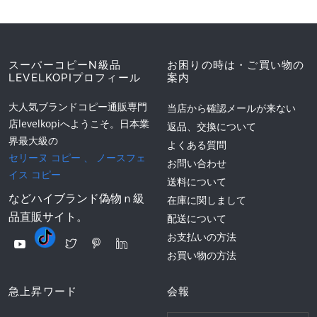
スーパーコピーN級品
お困りの時は・ご買い物の
LEVELKOPIプロフィール
案内
大人気ブランドコピー通販専門
当店から確認メールが来ない
店levelkopiへようこそ。日本業
返品、交換について
界最大級の
よくある質問
セリーヌ コピー
、
ノースフェ
お問い合わせ
イス コピー
送料について
などハイブランド偽物ｎ級
在庫に関しまして
品直販サイト。
配送について
お支払いの方法
お買い物の方法
急上昇ワード
会報