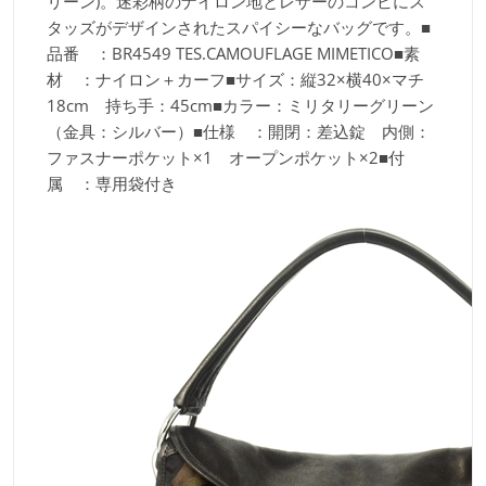
リーン)。迷彩柄のナイロン地とレザーのコンビにス
タッズがデザインされたスパイシーなバッグです。■
品番 ：BR4549 TES.CAMOUFLAGE MIMETICO■素
材 ：ナイロン＋カーフ■サイズ：縦32×横40×マチ
18cm 持ち手：45cm■カラー：ミリタリーグリーン
（金具：シルバー）■仕様 ：開閉：差込錠 内側：
ファスナーポケット×1 オープンポケット×2■付
属 ：専用袋付き