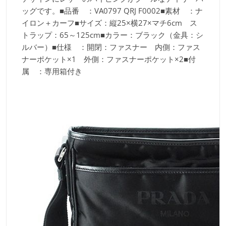
ッグです。■品番 ：VA0797 QRJ F0002■素材 ：ナ
イロン＋カーフ■サイズ：縦25×横27×マチ6cm ス
トラップ：65～125cm■カラー：ブラック（金具：シ
ルバー）■仕様 ：開閉：ファスナー 内側：ファス
ナーポケット×1 外側：ファスナーポケット×2■付
属 ：専用箱付き