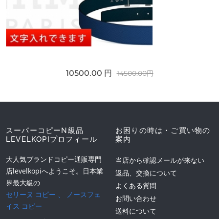
10500.00 円
14500.00円
スーパーコピーN級品
お困りの時は・ご買い物の
LEVELKOPIプロフィール
案内
大人気ブランドコピー通販専門
当店から確認メールが来ない
店levelkopiへようこそ。日本業
返品、交換について
界最大級の
よくある質問
セリーヌ コピー
、
ノースフェ
お問い合わせ
イス コピー
送料について