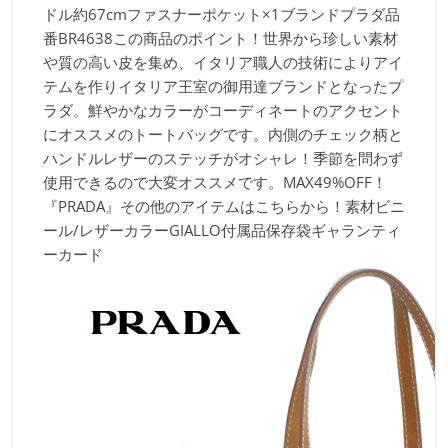
ドル約67cmファスナーポケット×1ブランド
プラダ品
番
BR4638この商品のポイント！
世界から珍しい素材
や質の高い皮を集め、イタリア職人の技術によりアイ
テムを作りイタリア王室の御用達ブランドとなったプ
ラダ。鮮やかなカラーがコーディネートのアクセント
にオススメのトートバッグです。内側のチェック柄と
ハンドルレザーのステッチがオシャレ！季節を問わず
使用できるので大変オススメです。MAX49%OFF！
『PRADA』その他のアイテムはこちらから！素材
ビニ
ール/レザーカラー
GIALLO付属品
保存袋ギャランティ
ーカード