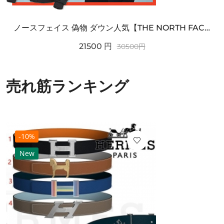
ノースフェイス 偽物 ダウン人気【THE NORTH FACE】M'S 7 SUMMIT HIM...
21500
円
30500
円
売れ筋ランキング
-10%
New