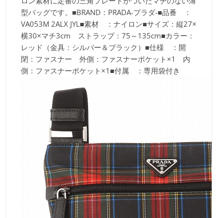
ロン素材に定番の三角プレートがついたマチのない薄
型バッグです。■BRAND：PRADA-プラダ-■品番 ：
VA053M 2ALX JYL■素材 ：ナイロン■サイズ：縦27×
横30×マチ3cm ストラップ：75～135cm■カラー：
レッド（金具：シルバー＆ブラック）■仕様 ：開
閉：ファスナー 外側：ファスナーポケット×1 内
側：ファスナーポケット×1■付属 ：専用袋付き