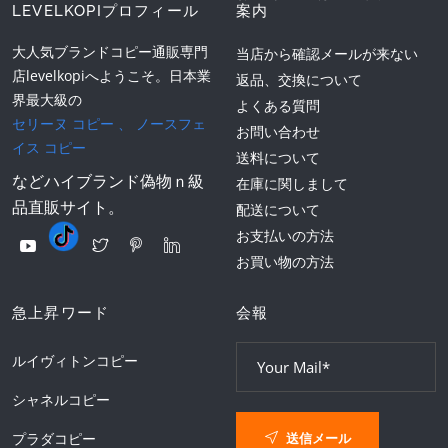
LEVELKOPIプロフィール
案内
大人気ブランドコピー通販専門
当店から確認メールが来ない
店levelkopiへようこそ。日本業
返品、交換について
界最大級の
よくある質問
セリーヌ コピー
、
ノースフェ
お問い合わせ
イス コピー
送料について
などハイブランド偽物ｎ級
在庫に関しまして
品直販サイト。
配送について
お支払いの方法
お買い物の方法
急上昇ワード
会報
ルイヴィトンコピー
シャネルコピー
送信メール
プラダコピー