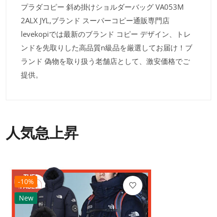
プラダコピー 斜め掛けショルダーバッグ VA053M
2ALX JYL,ブランド スーパーコピー通販専門店
levekopiでは最新のブランド コピー デザイン、トレ
ンドを先取りした高品質n級品を厳選してお届け！ブ
ランド 偽物を取り扱う老舗店として、激安価格でご
提供。
人気急上昇
-10%
New