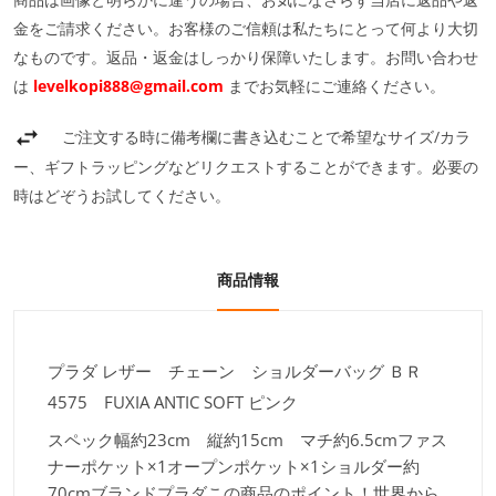
金をご請求ください。お客様のご信頼は私たちにとって何より大切
なものです。返品・返金はしっかり保障いたします。お問い合わせ
は
levelkopi888@gmail.com
までお気軽にご連絡ください。
ご注文する時に備考欄に書き込むことで希望なサイズ/カラ
ー、ギフトラッピングなどリクエストすることができます。必要の
時はどぞうお試してください。
商品情報
プラダ レザー チェーン ショルダーバッグ ＢＲ
4575 FUXIA ANTIC SOFT ピンク
スペック
幅約23cm 縦約15cm マチ約6.5cmファス
ナーポケット×1オープンポケット×1ショルダー約
70cmブランド
プラダこの商品のポイント！
世界から