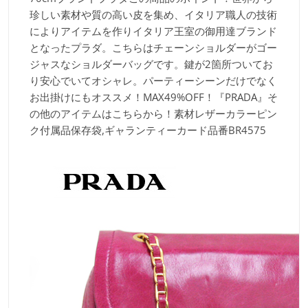
珍しい素材や質の高い皮を集め、イタリア職人の技術
によりアイテムを作りイタリア王室の御用達ブランド
となったプラダ。こちらはチェーンショルダーがゴー
ジャスなショルダーバッグです。鍵が2箇所ついてお
り安心でいてオシャレ。パーティーシーンだけでなく
お出掛けにもオススメ！MAX49%OFF！『PRADA』そ
の他のアイテムはこちらから！素材
レザーカラー
ピン
ク付属品
保存袋,ギャランティーカード品番
BR4575