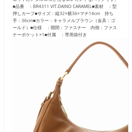
■品番 ：BR4311 VIT.DAINO CARAMEL■素材 ：型
押しカーフ■サイズ：縦32×横36×マチ14cm 持ち
手：36cm■カラー：キャラメルブラウン（金具：ゴ
ールド）■仕様 ：開閉：ファスナー 内側：ファス
ナーポケット×1■付属 ：専用袋付き