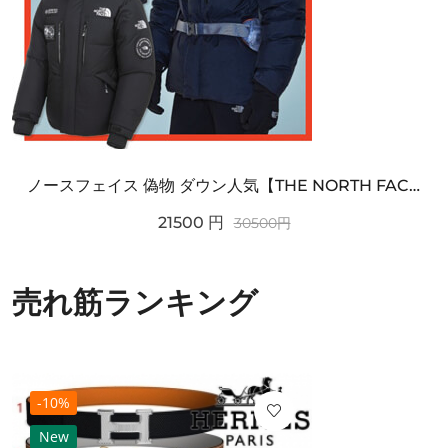
ノースフェイス 偽物 ダウン人気【THE NORTH FACE】M'S 7 SUMMIT HIM...
21500
円
30500
円
売れ筋ランキング
-10%
New