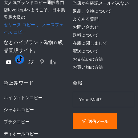
大人気ブランドコピー通販専門
当店から確認メールが来ない
店levelkopiへようこそ。日本業
返品、交換について
界最大級の
よくある質問
セリーヌ コピー
、
ノースフェ
お問い合わせ
イス コピー
送料について
などハイブランド偽物ｎ級
在庫に関しまして
品直販サイト。
配送について
お支払いの方法
お買い物の方法
急上昇ワード
会報
ルイヴィトンコピー
シャネルコピー
送信メール
プラダコピー
ディオールコピー