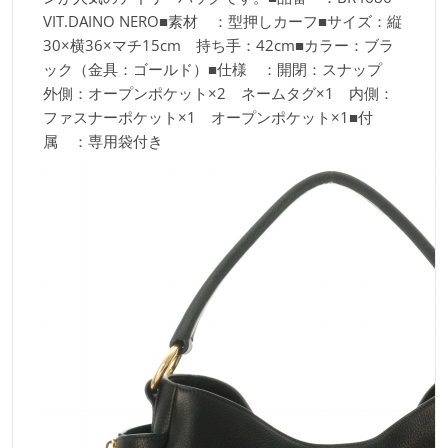
VIT.DAINO NERO■素材 ：型押しカーフ■サイズ：縦
30×横36×マチ15cm 持ち手：42cm■カラー：ブラ
ック（金具：ゴールド）■仕様 ：開閉：スナップ
外側：オープンポケット×2 ネームタグ×1 内側：
ファスナーポケット×1 オープンポケット×1■付
属 ：専用袋付き