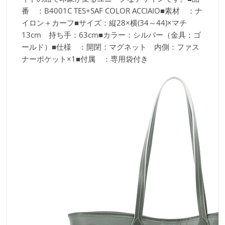
番 ：B4001C TES+SAF COLOR ACCIAIO■素材 ：ナ
イロン＋カーフ■サイズ：縦28×横(34～44)×マチ
13cm 持ち手：63cm■カラー：シルバー（金具：ゴ
ールド）■仕様 ：開閉：マグネット 内側：ファス
ナーポケット×1■付属 ：専用袋付き