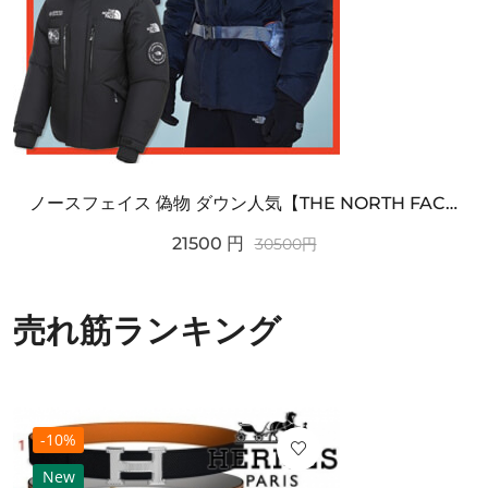
ノースフェイス 偽物 ダウン人気【THE NORTH FACE】M'S 7 SUMMIT HIM...
21500
円
30500
円
売れ筋ランキング
-10%
New