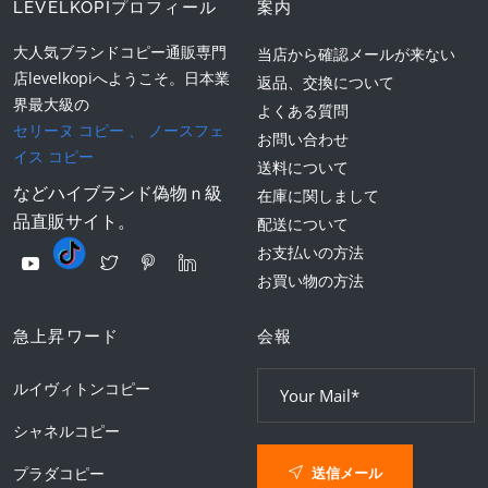
LEVELKOPIプロフィール
案内
大人気ブランドコピー通販専門
当店から確認メールが来ない
店levelkopiへようこそ。日本業
返品、交換について
界最大級の
よくある質問
セリーヌ コピー
、
ノースフェ
お問い合わせ
イス コピー
送料について
などハイブランド偽物ｎ級
在庫に関しまして
品直販サイト。
配送について
お支払いの方法
お買い物の方法
急上昇ワード
会報
ルイヴィトンコピー
シャネルコピー
送信メール
プラダコピー