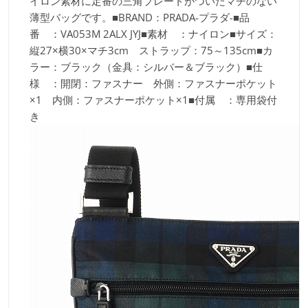
イロン素材に定番の三角プレートがついたマチのない
薄型バッグです。■BRAND：PRADA-プラダ-■品
番 ：VA053M 2ALX JYJ■素材 ：ナイロン■サイズ：
縦27×横30×マチ3cm ストラップ：75～135cm■カ
ラー：ブラック（金具：シルバー＆ブラック）■仕
様 ：開閉：ファスナー 外側：ファスナーポケット
×1 内側：ファスナーポケット×1■付属 ：専用袋付
き