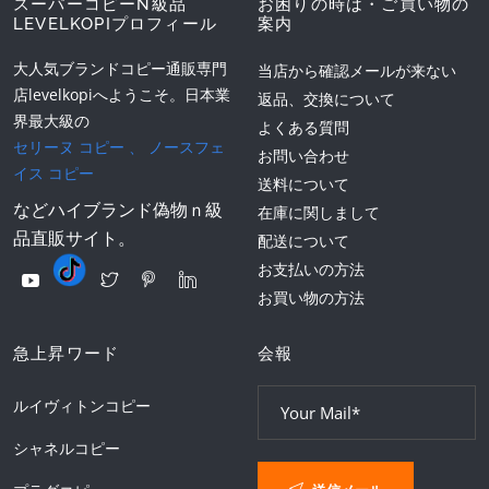
スーパーコピーN級品
お困りの時は・ご買い物の
LEVELKOPIプロフィール
案内
大人気ブランドコピー通販専門
当店から確認メールが来ない
店levelkopiへようこそ。日本業
返品、交換について
界最大級の
よくある質問
セリーヌ コピー
、
ノースフェ
お問い合わせ
イス コピー
送料について
などハイブランド偽物ｎ級
在庫に関しまして
品直販サイト。
配送について
お支払いの方法
お買い物の方法
急上昇ワード
会報
ルイヴィトンコピー
シャネルコピー