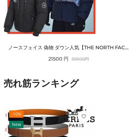
ノースフェイス 偽物 ダウン人気【THE NORTH FACE】M'S 7 SUMMIT HIM...
21500
円
30500
円
売れ筋ランキング
-10%
New