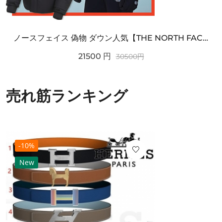
ノースフェイス 偽物 ダウン人気【THE NORTH FACE】M'S 7 SUMMIT HIM...
21500
円
30500
円
売れ筋ランキング
-10%
New