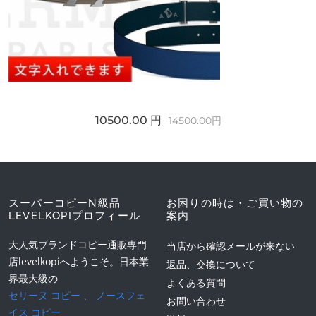
10500.00 円
14500.00円
スーパーコピーN級品
お困りの時は・ご買い物の
LEVELKOPIプロフィール
案内
大人気ブランドコピー通販専門
当店から確認メールが来ない
店levelkopiへようこそ。日本業
返品、交換について
界最大級の
よくある質問
セリーヌ コピー
、
ノースフェ
お問い合わせ
イス コピー