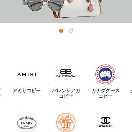
イ
アミりコピー
バレンシアガ
カナダグース
ー
コピー
コピー