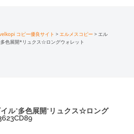
lkopi コピー優良サイト
>
エルメスコピー
> エル
ル*多色展開*リュクス☆ロングウォレット
ダイル*多色展開*リュクス☆ロング
623CD89