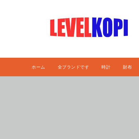
ホーム
全ブランドです
時計
財布