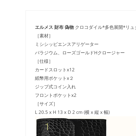
エルメス 財布 偽物
クロコダイル*多色展開*リュクス☆
［素材］
ミシシッピエンスアリゲーター
パラジウム、ローズゴールドHクロージャー
［仕様］
カードスロットx12
紙幣用ポケットx２
ジップ式コイン入れ
フロントポケットx2
［サイズ］
L 20.5 x H 13 x D 2 cm (横 x 縦 x 幅)