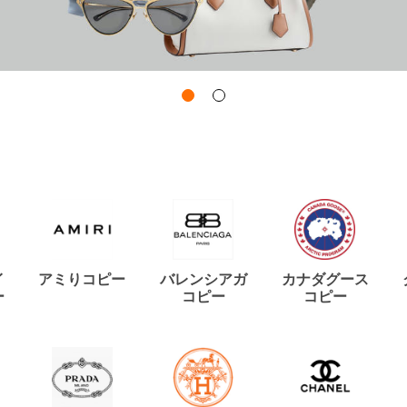
イ
アミりコピー
バレンシアガ
カナダグース
ー
コピー
コピー