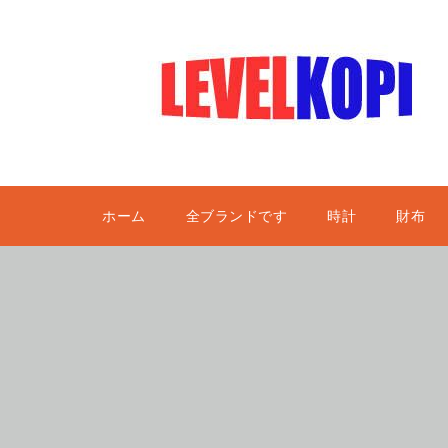
ホーム
全ブランドです
時計
財布