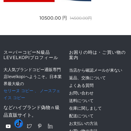
10500.00 円
14500.00円
スーパーコピーN級品
お困りの時は・ご買い物の
LEVELKOPIプロフィール
案内
大人気ブランドコピー通販専門
当店から確認メールが来ない
店levelkopiへようこそ。日本業
返品、交換について
界最大級の
よくある質問
セリーヌ コピー
、
ノースフェ
お問い合わせ
イス コピー
送料について
などハイブランド偽物ｎ級
在庫に関しまして
品直販サイト。
配送について
お支払いの方法
お買い物の方法