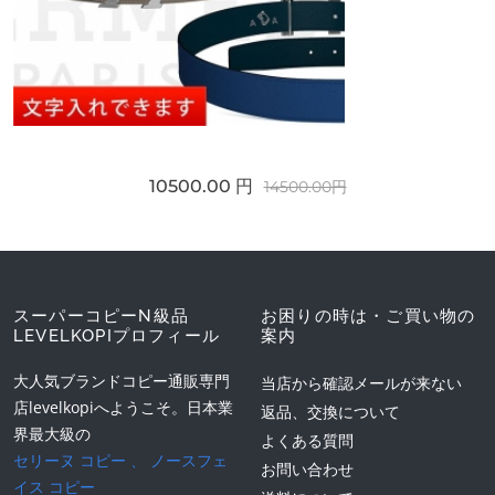
10500.00 円
14500.00円
スーパーコピーN級品
お困りの時は・ご買い物の
LEVELKOPIプロフィール
案内
大人気ブランドコピー通販専門
当店から確認メールが来ない
店levelkopiへようこそ。日本業
返品、交換について
界最大級の
よくある質問
セリーヌ コピー
、
ノースフェ
お問い合わせ
イス コピー