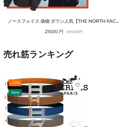
ノースフェイス 偽物 ダウン人気【THE NORTH FACE】M'S 7 SUMMIT HIM...
21500
円
30500
円
売れ筋ランキング
-10%
New