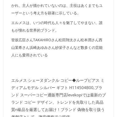
かれ、主人が描かれていないのは、主役はあくまでもユ
ーザーという考え方を顕著に示している。
エルメスは、いつの時代も人々を魅了してやまない、誰
もが憧れる世界的ブランド。
登坂広臣さんTAKAHIROさん松田翔太さん松本潤さん西
山茉希さん浜崎あゆみさん紗栄子さんなど数多くの芸能
人にも愛用されている
エルメス シェーヌダンクル コピー◆ループピアス ミ
ディアムモデル シルバー ギフト H114504B00,ブラ
ンド スーパーコピー通販専門店levekopiでは最新のブ
ランド コピー デザイン、トレンドを先取りした高品
質n級品を厳選してお届け！ブランド 偽物を取り扱う
老舗店として、激安価格でご提供。