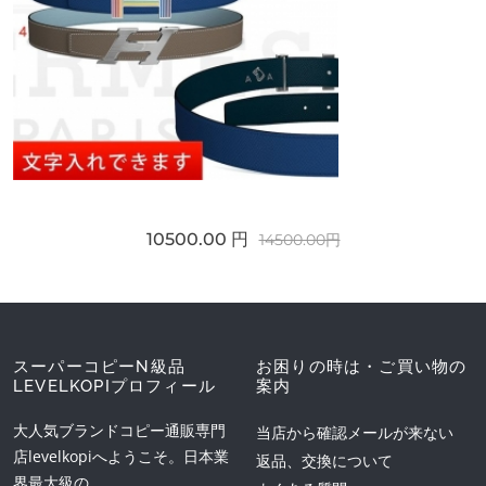
10500.00 円
14500.00円
スーパーコピーN級品
お困りの時は・ご買い物の
LEVELKOPIプロフィール
案内
大人気ブランドコピー通販専門
当店から確認メールが来ない
店levelkopiへようこそ。日本業
返品、交換について
界最大級の