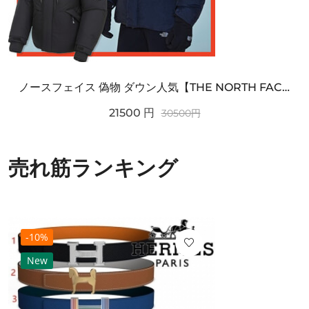
ノースフェイス 偽物 ダウン人気【THE NORTH FACE】M'S 7 SUMMIT HIM...
21500
円
30500
円
売れ筋ランキング
-10%
New