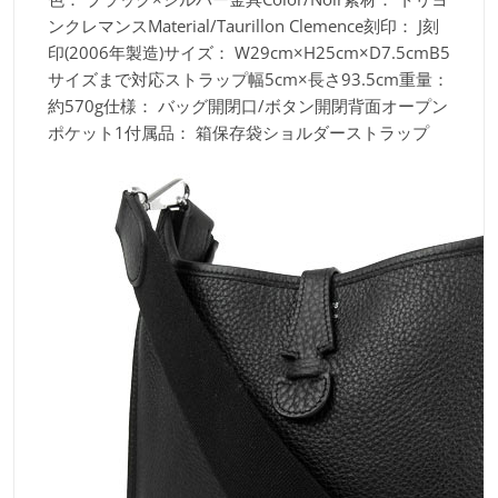
ンクレマンスMaterial/Taurillon Clemence刻印：
J刻
印(2006年製造)サイズ：
W29cm×H25cm×D7.5cmB5
サイズまで対応ストラップ幅5cm×長さ93.5cm重量：
約570g仕様：
バッグ開閉口/ボタン開閉背面オープン
ポケット1付属品：
箱保存袋ショルダーストラップ