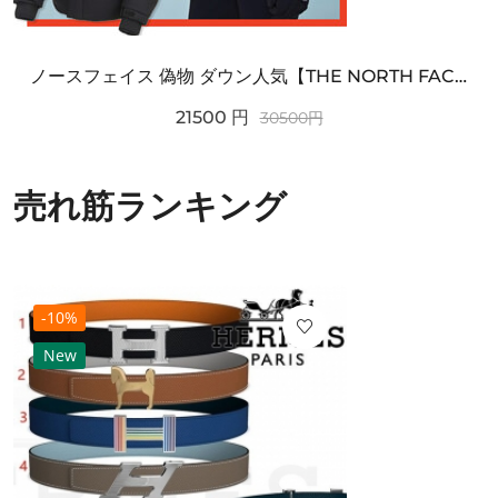
ノースフェイス 偽物 ダウン人気【THE NORTH FACE】M'S 7 SUMMIT HIM...
21500
円
30500
円
売れ筋ランキング
-10%
New