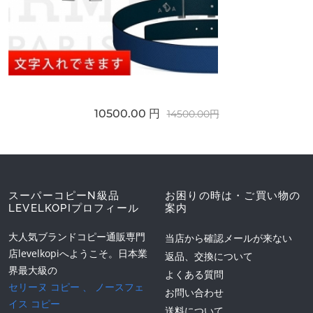
10500.00 円
14500.00円
スーパーコピーN級品
お困りの時は・ご買い物の
LEVELKOPIプロフィール
案内
大人気ブランドコピー通販専門
当店から確認メールが来ない
店levelkopiへようこそ。日本業
返品、交換について
界最大級の
よくある質問
セリーヌ コピー
、
ノースフェ
お問い合わせ
イス コピー
送料について