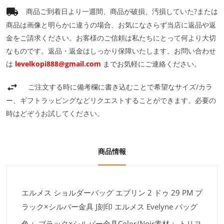
商品ご到着日より一週間、商品が破損、汚損していた?または
商品は画像と明らかに違うの場合、お気になさらず当店に返品や返
金をご請求ください。お客様のご信頼は私たちにとって何より大切
なものです。返品・返金はしっかり保障いたします。お問い合わせ
は
levelkopi888@gmail.com
までお気軽にご連絡ください。
ご注文する時に備考欄に書き込むことで希望なサイズ/カラ
ー、ギフトラッピングなどリクエストすることができます。必要の
時はどぞうお試してください。
商品情報
エルメス ショルダーバッグ エブリン 2 ドゥ 29 PM ブ
ラック×シルバー金具 J刻印 エルメス Evelyne バッグ
色：
ブラック×シルバー金具Color/Noir素材：
トリヨ