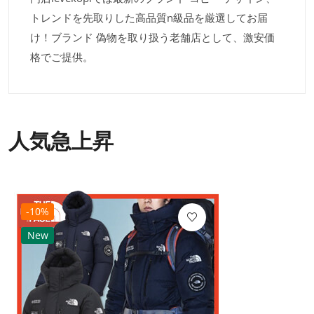
トレンドを先取りした高品質n級品を厳選してお届
け！ブランド 偽物を取り扱う老舗店として、激安価
格でご提供。
人気急上昇
-10%
New