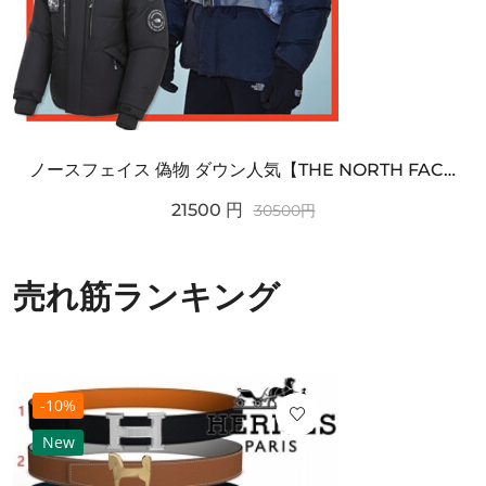
ノースフェイス 偽物 ダウン人気【THE NORTH FACE】M'S 7 SUMMIT HIM...
21500
円
30500
円
売れ筋ランキング
-10%
New