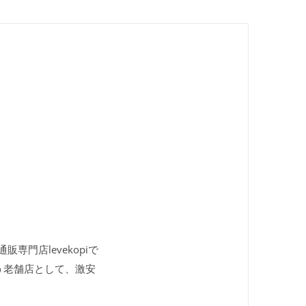
専門店levekopiで
う老舗店として、激安