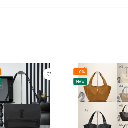
-10%
New