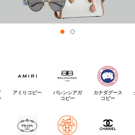
イ
アミりコピー
バレンシアガ
カナダグース
ー
コピー
コピー