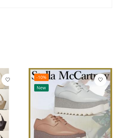
-10%
-10
New
Ne