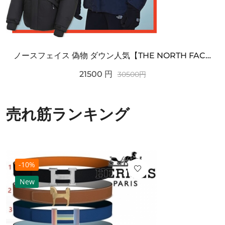
ノースフェイス 偽物 ダウン人気【THE NORTH FACE】M'S 7 SUMMIT HIM...
21500
円
30500
円
売れ筋ランキング
-10%
New