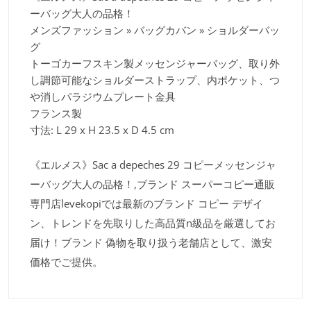
ーバッグ大人の品格！
メンズファッション » バッグカバン » ショルダーバッ
グ
トーゴカーフスキン製メッセンジャーバッグ、取り外
し調節可能なショルダーストラップ、内ポケット、つ
や消しパラジウムプレート金具
フランス製
寸法: L 29 x H 23.5 x D 4.5 cm
《エルメス》Sac a depeches 29 コピーメッセンジャ
ーバッグ大人の品格！,ブランド スーパーコピー通販
専門店levekopiでは最新のブランド コピー デザイ
ン、トレンドを先取りした高品質n級品を厳選してお
届け！ブランド 偽物を取り扱う老舗店として、激安
価格でご提供。