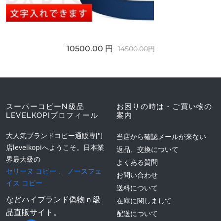
10500.00 円
14500.00円
スーパーコピーN級品
お困りの時は・ご買い物の
LEVELKOPIプロフィール
案内
大人気ブランドコピー通販専門
当店から確認メールが来ない
店levelkopiへようこそ。日本業
返品、交換について
界最大級の
よくある質問
セリーヌ コピー
、
ノースフェ
お問い合わせ
イス コピー
送料について
などハイブランド偽物ｎ級
在庫に関しまして
品直販サイト。
配送について