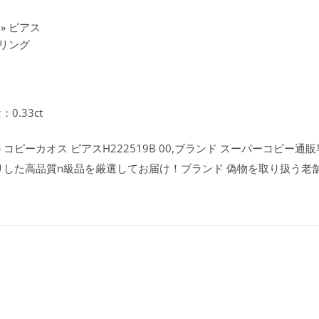
» ピアス
リング
0.33ct
ーカオス ピアスH222519B 00,ブランド スーパーコピー通販専門
りした高品質n級品を厳選してお届け！ブランド 偽物を取り扱う老