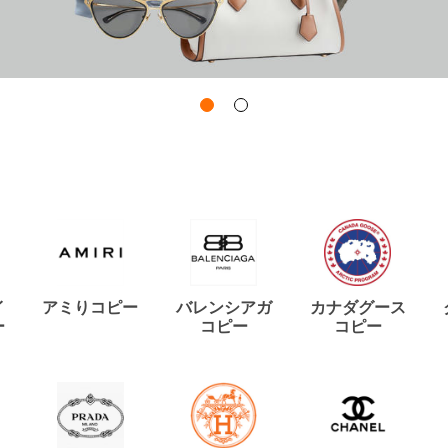
イ
アミりコピー
バレンシアガ
カナダグース
ー
コピー
コピー