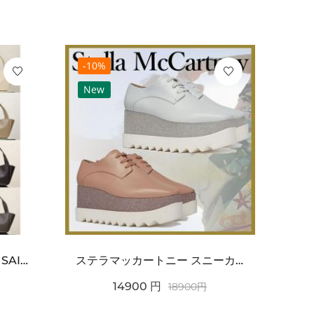
-10%
-10
New
Ne
ワンポイントチャーム付き SAINT LAURENT サンローラン コピー バッグ シンプルラグ...
ステラマッカートニー スニーカー 偽物エリスグリッタープラットフォーム810038KP02717...
14900
円
18900
円