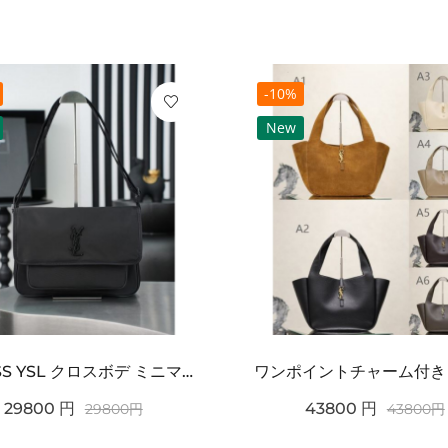
-10%
New
2026SS YSL クロスボデ ミニマルフラップショルダー SAINT LAURENT サンロ...
29800
円
43800
円
29800
円
43800
円