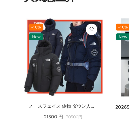
-10%
-10%
New
New
ノースフェイス 偽物 ダウン人気【THE NORTH FACE】M'S 7 SUMMIT HIM...
2021SS新作 シュプリーム コピー Tシャツ パリ限定ボックスロゴTEE
21500
円
30500
円