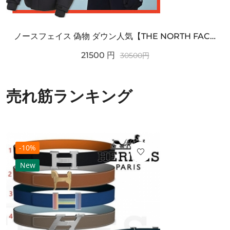
ノースフェイス 偽物 ダウン人気【THE NORTH FACE】M'S 7 SUMMIT HIM...
21500
円
30500
円
売れ筋ランキング
-10%
New