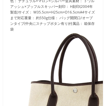
色：
ナチュラル×マロン×シルバー金具素材：
トワル
アッシュ×ブッフルスキッパー刻印：
H刻印(2004年
製造)サイズ：
W35.5cm×H25cm×D16.5cmA4サイズ
まで対応重量：
約550g仕様：
バッグ開閉口/オープ
ンタイプ(中央にスナップボタン有り)付属品：
箱保存
袋