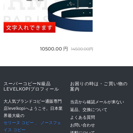
10500.00 円
14500.00円
スーパーコピーN級品
お困りの時は・ご買い物の
LEVELKOPIプロフィール
案内
大人気ブランドコピー通販専門
当店から確認メールが来ない
店levelkopiへようこそ。日本業
返品、交換について
界最大級の
よくある質問
セリーヌ コピー
、
ノースフェ
お問い合わせ
イス コピー
送料について