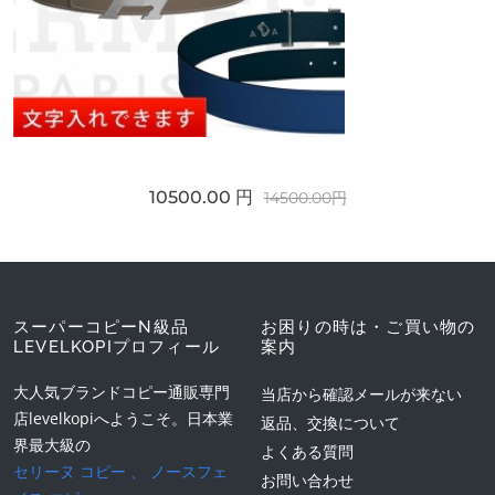
10500.00 円
14500.00円
スーパーコピーN級品
お困りの時は・ご買い物の
LEVELKOPIプロフィール
案内
大人気ブランドコピー通販専門
当店から確認メールが来ない
店levelkopiへようこそ。日本業
返品、交換について
界最大級の
よくある質問
セリーヌ コピー
、
ノースフェ
お問い合わせ