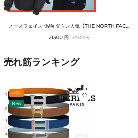
ノースフェイス 偽物 ダウン人気【THE NORTH FACE】M'S 7 SUMMIT HIM...
21500
円
30500
円
売れ筋ランキング
-10%
New