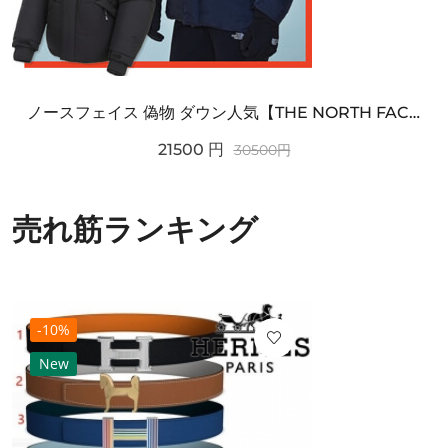
ノースフェイス 偽物 ダウン人気【THE NORTH FACE】M'S 7 SUMMIT HIM...
21500
円
30500
円
売れ筋ランキング
-10%
New