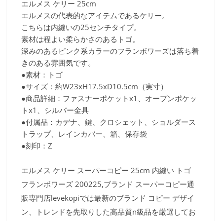
エルメス ケリー 25cm
エルメスの代表的なアイテムであるケリー。
こちらは内縫いの25センチタイプ。
素材は程よい柔らかさのあるトゴ。
深みのあるピンク系カラーのフランボワーズは落ち着
きのある雰囲気です。
●素材：トゴ
●サイズ：約W23xH17.5xD10.5cm（実寸）
●商品詳細：ファスナーポケットx1、オープンポケッ
トx1、シルバー金具
●付属品：カデナ、鍵、クロシェット、ショルダース
トラップ、レインカバー、箱、保存袋
●刻印：Z
エルメス ケリー スーパーコピー 25cm 内縫い トゴ
フランボワーズ 200225,ブランド スーパーコピー通
販専門店levekopiでは最新のブランド コピー デザイ
ン、トレンドを先取りした高品質n級品を厳選してお