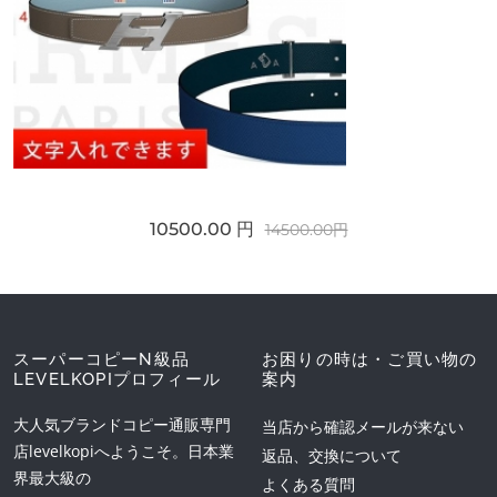
10500.00 円
14500.00円
スーパーコピーN級品
お困りの時は・ご買い物の
LEVELKOPIプロフィール
案内
大人気ブランドコピー通販専門
当店から確認メールが来ない
店levelkopiへようこそ。日本業
返品、交換について
界最大級の
よくある質問