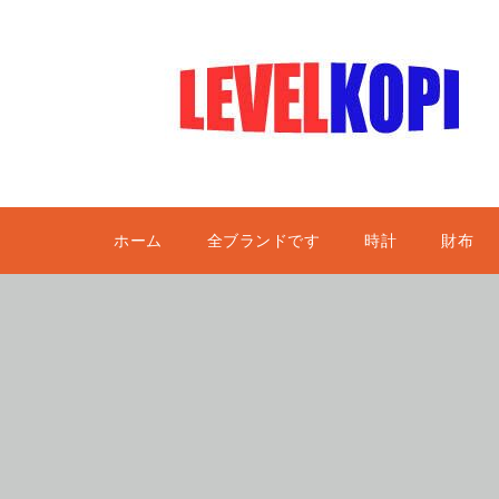
ホーム
全ブランドです
時計
財布