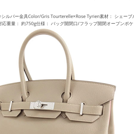
olor/Gris Tourterelle×Rose Tyrien素材：
シェーブルM
で対応重量：
約750g仕様：
バッグ開閉口/フラップ開閉オープンポケ