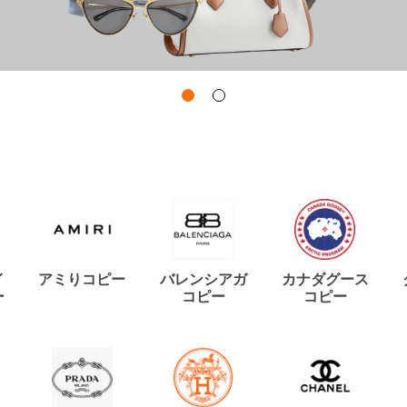
イ
アミりコピー
バレンシアガ
カナダグース
ー
コピー
コピー