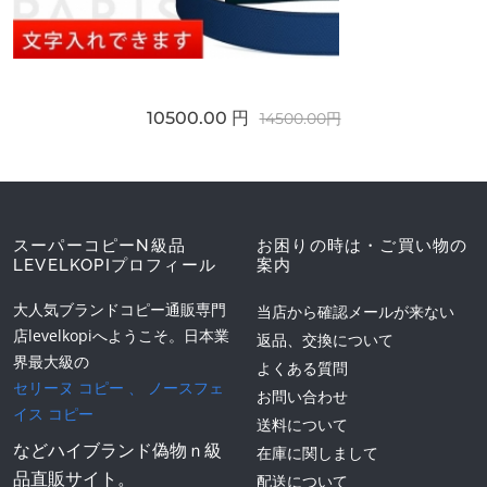
10500.00 円
14500.00円
スーパーコピーN級品
お困りの時は・ご買い物の
LEVELKOPIプロフィール
案内
大人気ブランドコピー通販専門
当店から確認メールが来ない
店levelkopiへようこそ。日本業
返品、交換について
界最大級の
よくある質問
セリーヌ コピー
、
ノースフェ
お問い合わせ
イス コピー
送料について
などハイブランド偽物ｎ級
在庫に関しまして
品直販サイト。
配送について