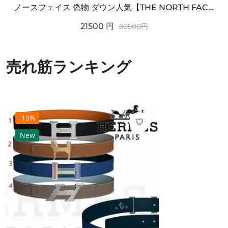
ノースフェイス 偽物 ダウン人気【THE NORTH FACE】M'S 7 SUMMIT HIM...
21500
円
30500
円
売れ筋ランキング
-10%
New