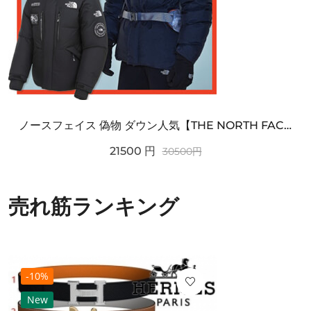
ノースフェイス 偽物 ダウン人気【THE NORTH FACE】M'S 7 SUMMIT HIM...
21500
円
30500
円
売れ筋ランキング
-10%
New