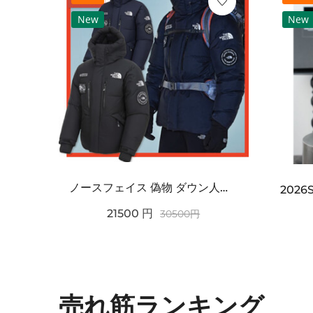
New
New
ノースフェイス 偽物 ダウン人気【THE NORTH FACE】M'S 7 SUMMIT HIM...
2021SS新作 シュプリーム コピー Tシャツ パリ限定ボックスロゴTEE
21500
円
30500
円
売れ筋ランキング