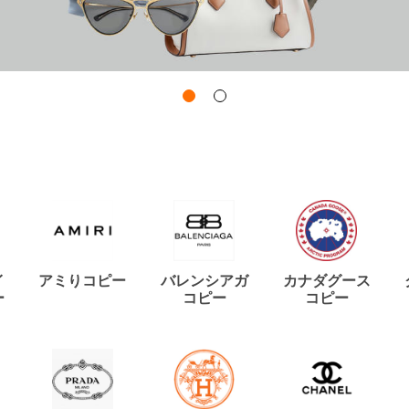
イ
アミりコピー
バレンシアガ
カナダグース
ー
コピー
コピー