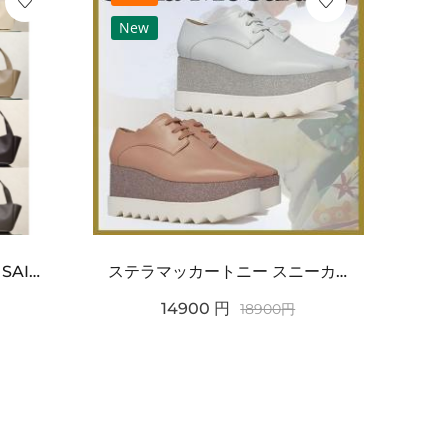
New
Ne
ワンポイントチャーム付き SAINT LAURENT サンローラン コピー バッグ シンプルラグ...
ステラマッカートニー スニーカー 偽物エリスグリッタープラットフォーム810038KP02717...
14900
円
18900
円