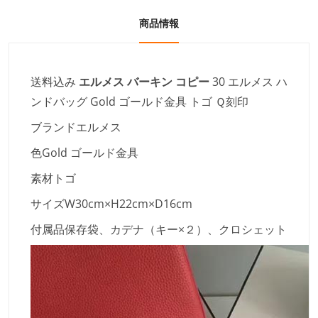
商品情報
送料込み
エルメス バーキン コピー
30 エルメス ハ
ンドバッグ Gold ゴールド金具 トゴ Ｑ刻印
ブランド
エルメス
色
Gold ゴールド金具
素材
トゴ
サイズ
W30cm×H22cm×D16cm
付属品
保存袋、カデナ（キー×２）、クロシェット