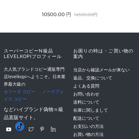
10500.00 円
14500.00円
スーパーコピーN級品
お困りの時は・ご買い物の
LEVELKOPIプロフィール
案内
大人気ブランドコピー通販専門
当店から確認メールが来ない
店levelkopiへようこそ。日本業
返品、交換について
界最大級の
よくある質問
セリーヌ コピー
、
ノースフェ
お問い合わせ
イス コピー
送料について
などハイブランド偽物ｎ級
在庫に関しまして
品直販サイト。
配送について
お支払いの方法
お買い物の方法