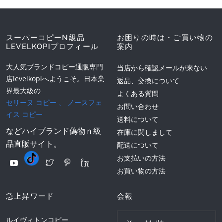
スーパーコピーN級品
お困りの時は・ご買い物の
LEVELKOPIプロフィール
案内
大人気ブランドコピー通販専門
当店から確認メールが来ない
店levelkopiへようこそ。日本業
返品、交換について
界最大級の
よくある質問
セリーヌ コピー
、
ノースフェ
お問い合わせ
イス コピー
送料について
などハイブランド偽物ｎ級
在庫に関しまして
品直販サイト。
配送について
お支払いの方法
お買い物の方法
急上昇ワード
会報
ルイヴィトンコピー