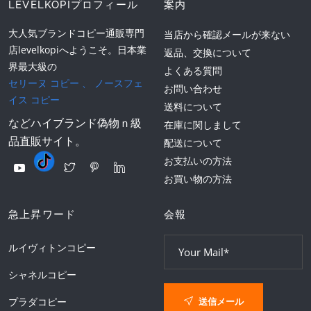
LEVELKOPIプロフィール
案内
大人気ブランドコピー通販専門
当店から確認メールが来ない
店levelkopiへようこそ。日本業
返品、交換について
界最大級の
よくある質問
セリーヌ コピー
、
ノースフェ
お問い合わせ
イス コピー
送料について
などハイブランド偽物ｎ級
在庫に関しまして
品直販サイト。
配送について
お支払いの方法
お買い物の方法
急上昇ワード
会報
ルイヴィトンコピー
シャネルコピー
送信メール
プラダコピー