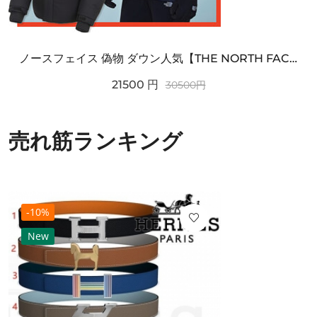
ノースフェイス 偽物 ダウン人気【THE NORTH FACE】M'S 7 SUMMIT HIM...
21500
円
30500
円
売れ筋ランキング
-10%
New