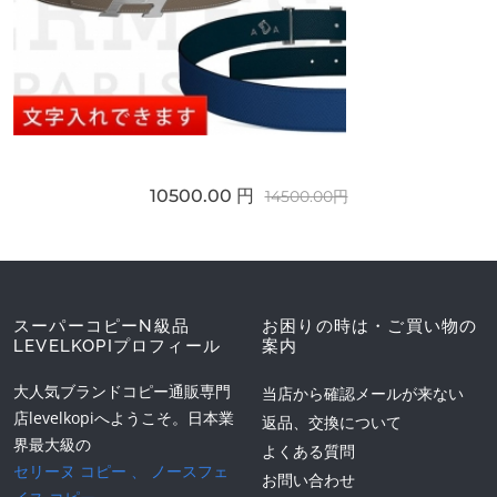
10500.00 円
14500.00円
スーパーコピーN級品
お困りの時は・ご買い物の
LEVELKOPIプロフィール
案内
大人気ブランドコピー通販専門
当店から確認メールが来ない
店levelkopiへようこそ。日本業
返品、交換について
界最大級の
よくある質問
セリーヌ コピー
、
ノースフェ
お問い合わせ