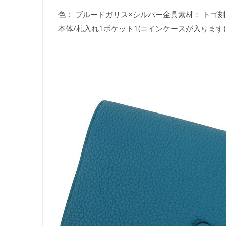
色： ブルードガリス×シルバー金具素材： トゴ刻印： 
本体/札入れ1ポケット1(コインケースが入ります