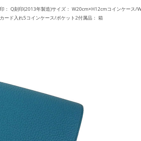
Q刻印(2013年製造)サイズ： W20cm×H12cmコインケース/W1
)カード入れ5コインケース/ポケット2付属品： 箱