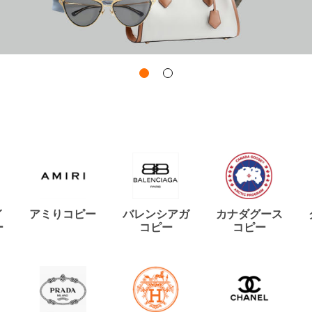
イ
アミりコピー
バレンシアガ
カナダグース
ー
コピー
コピー