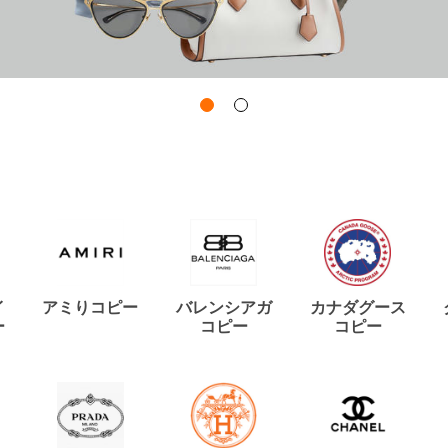
イ
アミりコピー
バレンシアガ
カナダグース
ー
コピー
コピー