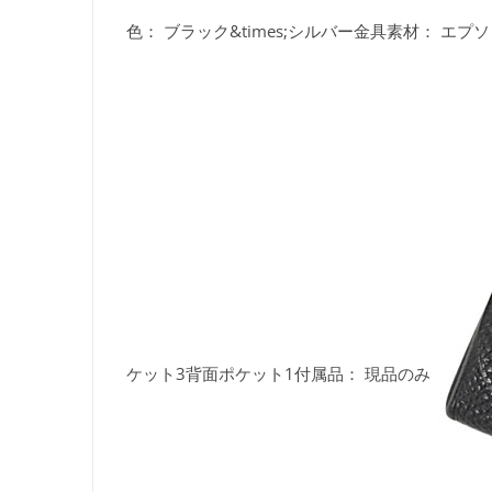
色： ブラック&times;シルバー金具素材： エプソン
ケット3背面ポケット1付属品： 現品のみ