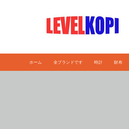
ホーム
全ブランドです
時計
財布