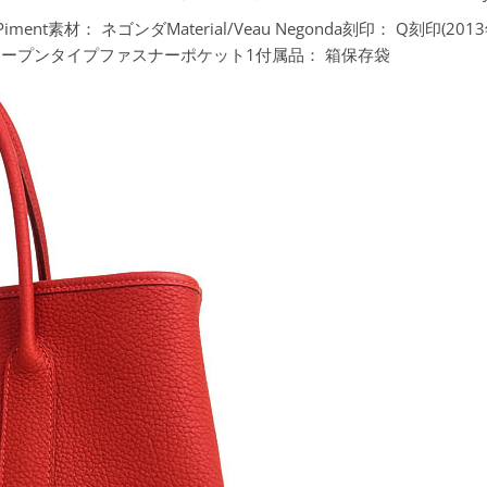
iment素材：
ネゴンダMaterial/Veau Negonda刻印：
Q刻印(201
オープンタイプファスナーポケット1付属品：
箱保存袋