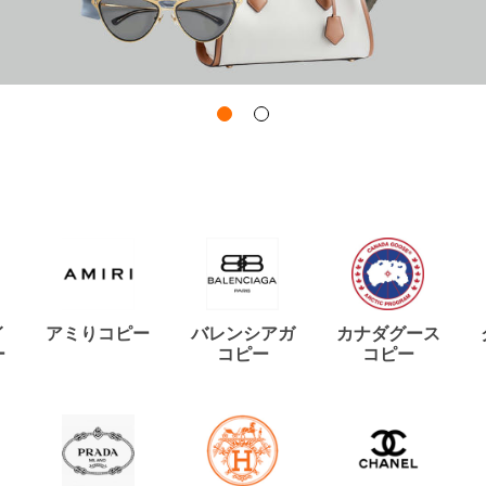
イ
アミりコピー
バレンシアガ
カナダグース
ー
コピー
コピー