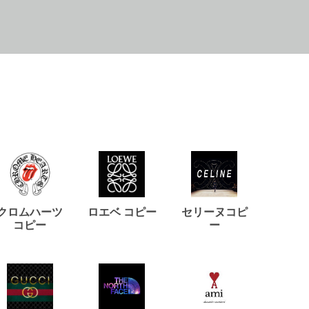
クロムハーツ
ロエベ コピー
セリーヌコピ
バルマ
コピー
ー