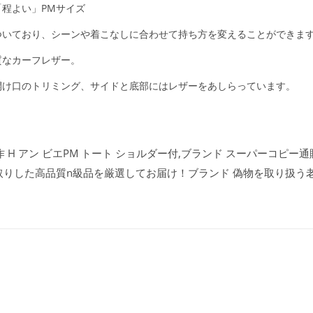
程よい」PMサイズ
ついており、シーンや着こなしに合わせて持ち方を変えることができま
質なカーフレザー。
開け口のトリミング、サイドと底部にはレザーをあしらっています。
 H アン ビエPM トート ショルダー付,ブランド スーパーコピー通販専
取りした高品質n級品を厳選してお届け！ブランド 偽物を取り扱う