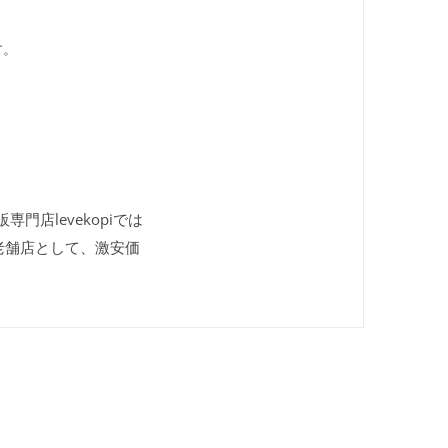
す。
門店levekopiでは
老舗店として、激安価