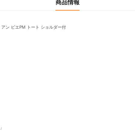
商品情報
H アン ビエPM トート ショルダー付
」