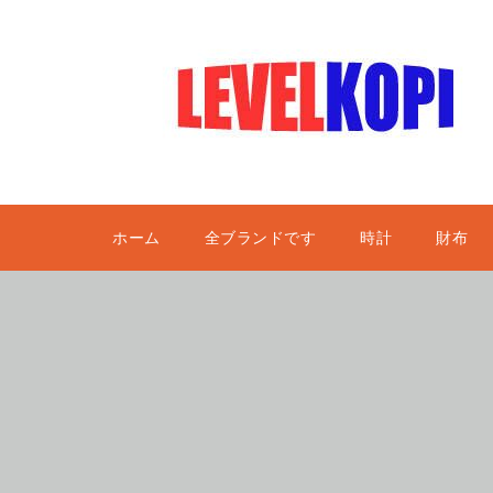
ホーム
全ブランドです
時計
財布