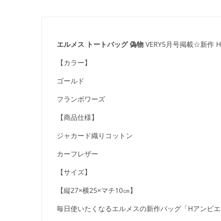
エルメス トートバッグ 偽物
VERY5月号掲載☆新作 
【カラー】
ゴールド
フランボワーズ
【商品仕様】
ジャカード織りコットン
カーフレザー
【サイズ】
【縦27×横25×マチ10㎝】
毎日使いたくなるエルメスの新作バッグ「Hアンビエ