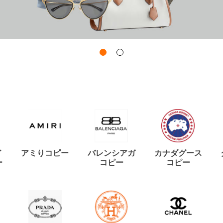
イ
アミりコピー
バレンシアガ
カナダグース
ー
コピー
コピー