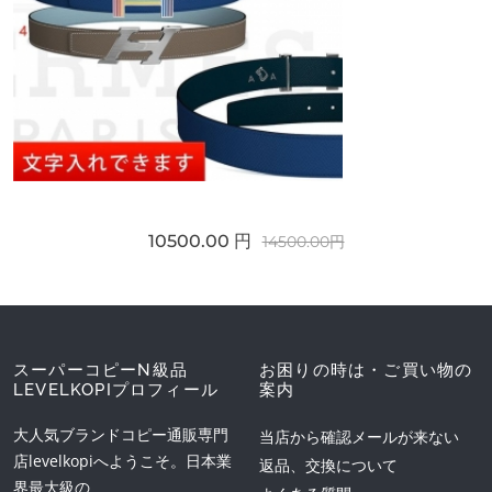
10500.00 円
14500.00円
スーパーコピーN級品
お困りの時は・ご買い物の
LEVELKOPIプロフィール
案内
大人気ブランドコピー通販専門
当店から確認メールが来ない
店levelkopiへようこそ。日本業
返品、交換について
界最大級の