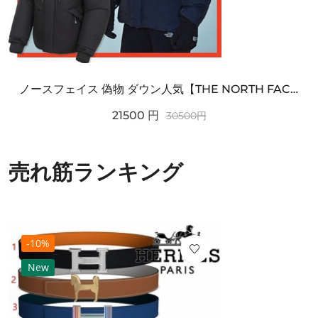
ノースフェイス 偽物 ダウン人気【THE NORTH FACE】M'S 7 SUMMIT HIM...
21500
円
30500
円
売れ筋ランキング
-10%
New