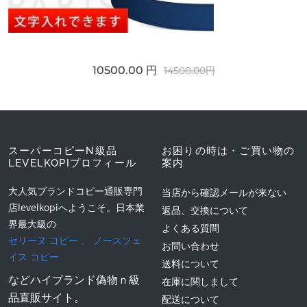
10500.00 円
14500.00円
スーパーコピーN級品
お困りの時は・ご買い物の
LEVELKOPIプロフィール
案内
大人気ブランドコピー通販専門
当店から確認メールが来ない
店levelkopiへようこそ。日本業
返品、交換について
界最大級の
よくある質問
セリーヌ コピー
、
ノースフェ
お問い合わせ
イス コピー
送料について
などハイブランド偽物ｎ級
在庫に関しまして
品直販サイト。
配送について