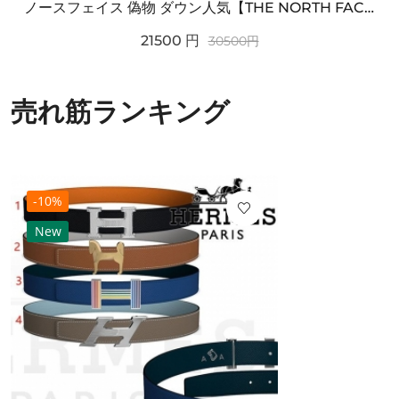
ノースフェイス 偽物 ダウン人気【THE NORTH FACE】M'S 7 SUMMIT HIM...
21500
円
30500
円
売れ筋ランキング
-10%
New