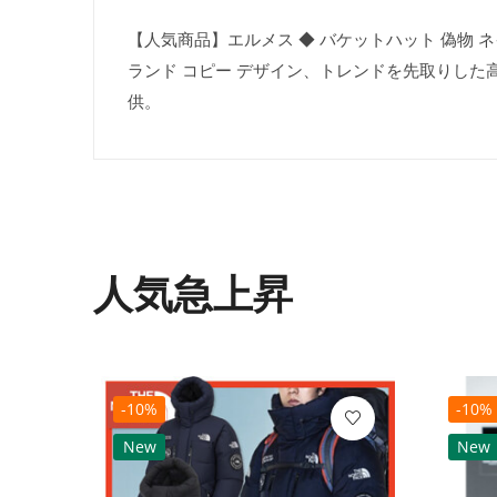
【人気商品】エルメス ◆ バケットハット 偽物 ネ
ランド コピー デザイン、トレンドを先取りした
供。
人気急上昇
-10%
-10%
New
New