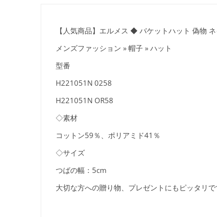
【人気商品】エルメス ◆ バケットハット 偽物 
メンズファッション » 帽子 » ハット
型番
H221051N 0258
H221051N OR58
◇素材
コットン59％、ポリアミド41％
◇サイズ
つばの幅：5cm
大切な方への贈り物、プレゼントにもピッタリで