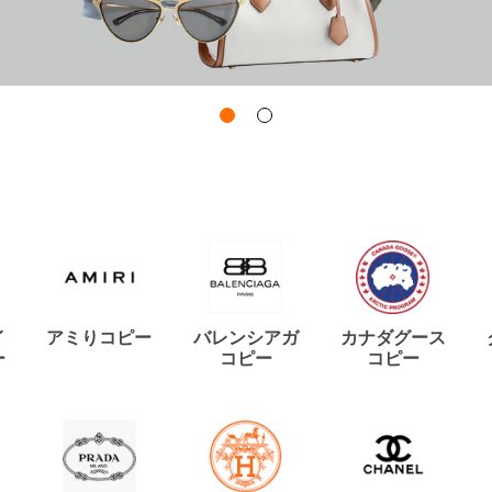
イ
アミりコピー
バレンシアガ
カナダグース
ー
コピー
コピー