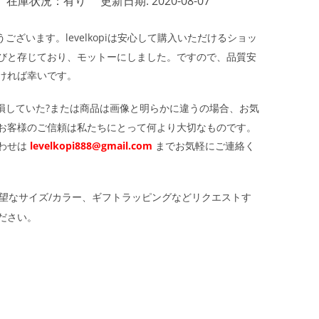
在庫状況：有り
更新日期: 2020-08-07
ざいます。levelkopiは安心して購入いただけるショッ
びと存じており、モットーにしました。ですので、品質安
ければ幸いです。
損していた?または商品は画像と明らかに違うの場合、お気
お客様のご信頼は私たちにとって何より大切なものです。
わせは
levelkopi888@gmail.com
までお気軽にご連絡く
望なサイズ/カラー、ギフトラッピングなどリクエストす
ださい。