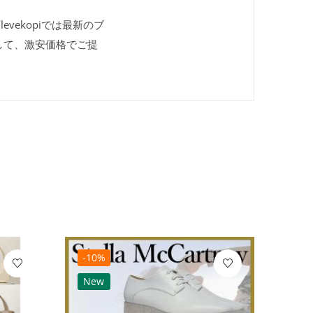
vekopiでは最新のブ
して、激安価格でご提
-10%
-10
New
Ne