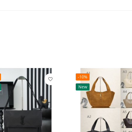
-10%
New