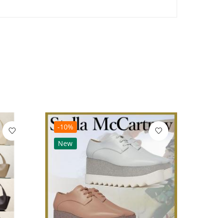
-10%
-10
New
Ne