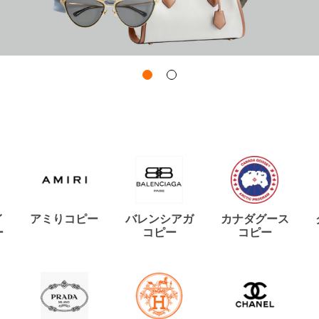
イ
アミりコピー
バレンシアガ
カナダグース
ー
コピー
コピー