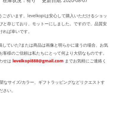
在庫状況：有り
更新日期: 2020-08-07
ざいます。levelkopiは安心して購入いただけるショッ
びと存じており、モットーにしました。ですので、品質安
ければ幸いです。
損していた?または商品は画像と明らかに違うの場合、お気
お客様のご信頼は私たちにとって何より大切なものです。
わせは
levelkopi888@gmail.com
までお気軽にご連絡く
望なサイズ/カラー、ギフトラッピングなどリクエストす
ださい。