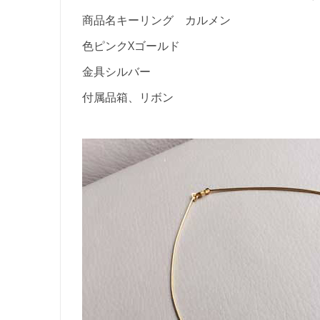
商品名
キーリング カルメン
色
ピンクXゴールド
金具
シルバー
付属品
箱、リボン