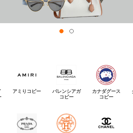
イ
アミりコピー
バレンシアガ
カナダグース
ー
コピー
コピー