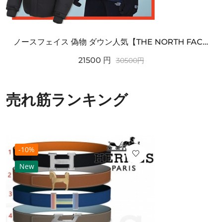
ノースフェイス 偽物 ダウン人気【THE NORTH FACE】M'S 7 SUMMIT HIM...
21500
円
30500
円
売れ筋ランキング
-10%
New