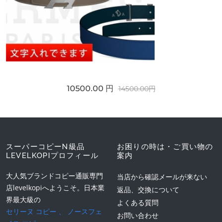
10500.00 円
14500.00円
スーパーコピーN級品
お困りの時は・ご買い物の
LEVELKOPIプロフィール
案内
大人気ブランドコピー通販専門
当店から確認メールが来ない
店levelkopiへようこそ。日本業
返品、交換について
界最大級の
よくある質問
セリーヌ コピー
、
ノースフェ
お問い合わせ