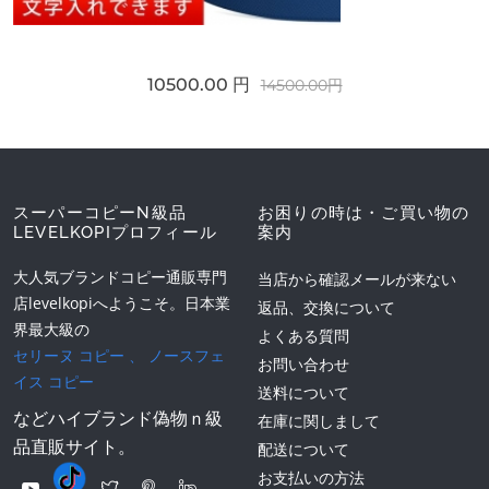
10500.00 円
14500.00円
スーパーコピーN級品
お困りの時は・ご買い物の
LEVELKOPIプロフィール
案内
大人気ブランドコピー通販専門
当店から確認メールが来ない
店levelkopiへようこそ。日本業
返品、交換について
界最大級の
よくある質問
セリーヌ コピー
、
ノースフェ
お問い合わせ
イス コピー
送料について
などハイブランド偽物ｎ級
在庫に関しまして
品直販サイト。
配送について
お支払いの方法