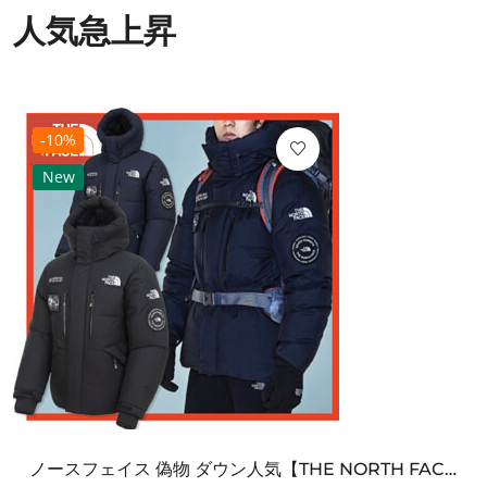
人気急上昇
-10%
New
ノースフェイス 偽物 ダウン人気【THE NORTH FACE】M'S 7 SUMMIT HIM...