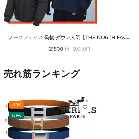
ノースフェイス 偽物 ダウン人気【THE NORTH FACE】M'S 7 SUMMIT HIM...
21500
円
30500
円
売れ筋ランキング
-10%
New