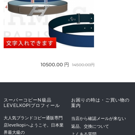
10500.00 円
14500.00円
スーパーコピーN級品
お困りの時は・ご買い物の
LEVELKOPIプロフィール
案内
大人気ブランドコピー通販専門
当店から確認メールが来ない
店levelkopiへようこそ。日本業
返品、交換について
界最大級の
よくある質問