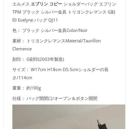
エルメス
エブリン コピー
ショルダーバッグ エブリン
TPM ブラック シルバー金具 トリヨンクレマンス G刻
印 Evelyne バッグ QJ11
色： ブラック シルバー金具Color/Noir
素材： トリヨンクレマンスMaterial/Taurillon
Clemence
刻印： G刻印(2003年製造)
サイズ： W17cm H18cm D5.5cmショルダーの長
さ/114cm
重量： 約190g
仕様： バッグ開閉口/オープン＆ボタン開閉