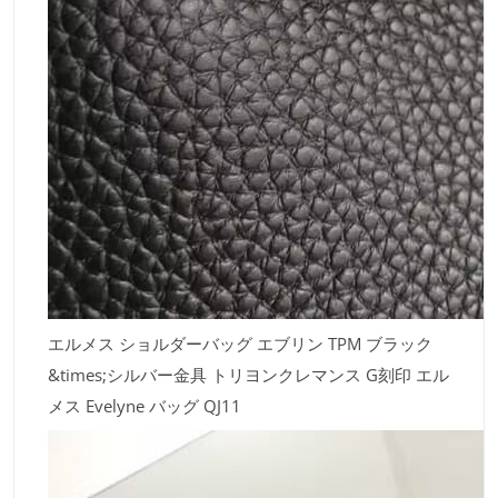
エルメス ショルダーバッグ エブリン TPM ブラック
&times;シルバー金具 トリヨンクレマンス G刻印 エル
メス Evelyne バッグ QJ11