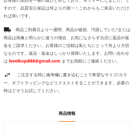
お客様の笑顔を一番の喜びと存じており、モットーにしました。で
すので、品質安心保証は何よりの第一！これからもご来店いただけ
れば幸いです。
商品ご到着日より一週間、商品が破損、汚損していた?または
商品は画像と明らかに違うの場合、お気になさらず当店に返品や返
金をご請求ください。お客様のご信頼は私たちにとって何より大切
なものです。返品・返金はしっかり保障いたします。お問い合わせ
は
levelkopi888@gmail.com
までお気軽にご連絡ください。
ご注文する時に備考欄に書き込むことで希望なサイズ/カラ
ー、ギフトラッピングなどリクエストすることができます。必要の
時はどぞうお試してください。
商品情報