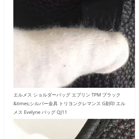
エルメス ショルダーバッグ エブリン TPM ブラック
&times;シルバー金具 トリヨンクレマンス G刻印 エル
メス Evelyne バッグ QJ11