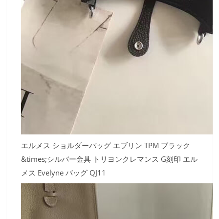
エルメス ショルダーバッグ エブリン TPM ブラック
&times;シルバー金具 トリヨンクレマンス G刻印 エル
メス Evelyne バッグ QJ11