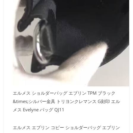
エルメス ショルダーバッグ エブリン TPM ブラック
&times;シルバー金具 トリヨンクレマンス G刻印 エル
メス Evelyne バッグ QJ11
エルメス エブリン コピー ショルダーバッグ エブリン