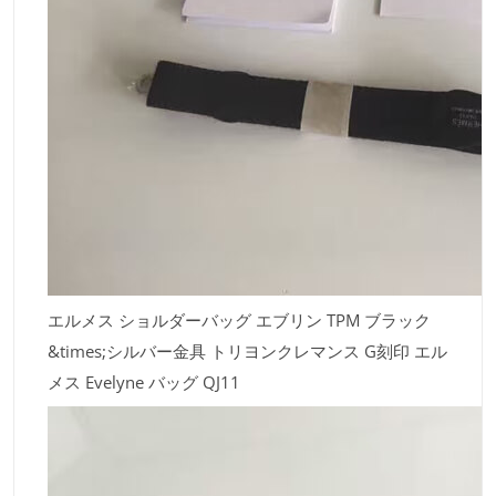
エルメス ショルダーバッグ エブリン TPM ブラック
&times;シルバー金具 トリヨンクレマンス G刻印 エル
メス Evelyne バッグ QJ11