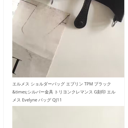
エルメス ショルダーバッグ エブリン TPM ブラック
&times;シルバー金具 トリヨンクレマンス G刻印 エル
メス Evelyne バッグ QJ11