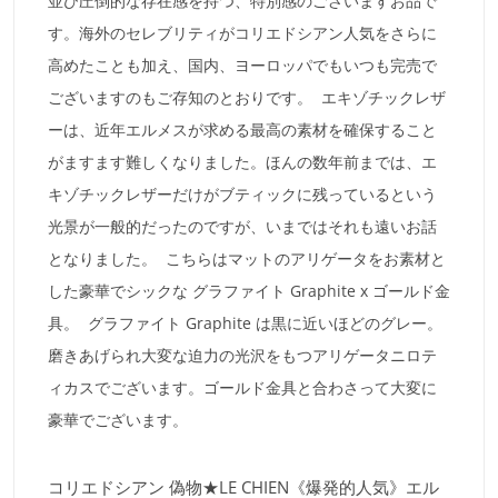
並び圧倒的な存在感を持つ、特別感のございますお品で
す。海外のセレブリティがコリエドシアン人気をさらに
高めたことも加え、国内、ヨーロッパでもいつも完売で
ございますのもご存知のとおりです。 エキゾチックレザ
ーは、近年エルメスが求める最高の素材を確保すること
がますます難しくなりました。ほんの数年前までは、エ
キゾチックレザーだけがブティックに残っているという
光景が一般的だったのですが、いまではそれも遠いお話
となりました。 こちらはマットのアリゲータをお素材と
した豪華でシックな グラファイト Graphite x ゴールド金
具。 グラファイト Graphite は黒に近いほどのグレー。
磨きあげられ大変な迫力の光沢をもつアリゲータニロテ
ィカスでございます。ゴールド金具と合わさって大変に
豪華でございます。
コリエドシアン 偽物★LE CHIEN《爆発的人気》エル