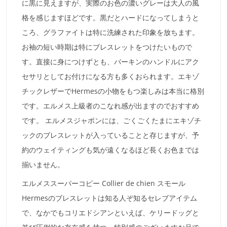
に黒に見えますが、実際のお色の濃いグレーは大人の風
格を感じますほどです。黒だとハードになってしまうと
ころ、グラファイトは特に洗練された印象を放ちます。
お袖の短い時期は特にブレスレットをつけたいもので
す。直接に身につけずとも、バーキンのハンドルにアク
セサリとしてお付けになる方も多くおられます。エキゾ
チックレザーでHermesの小物をもつ楽しみは本当に格別
です。エルメス上級者のこなれ感が出ますのでおすすめ
です。 エルメスジャポンには、ごくごくたまにエキゾチ
ックのブレスレットが入っていることと存じますが、予
約のウェイティングも気が遠くなるほど長くお色までは
揃いません。
エルメススーパーコピー Collier de chien スモール
Hermesのブレスレットは知る人ぞ知るセレブアイテム
で、なかでもコリエドシアンといえば、ケリードッグと